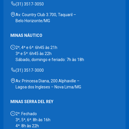
(31) 3517-3050
Av. Country Club 3.700, Taquaril –
Belo Horizonte/MG
MINAS NÁUTICO
2ª, 4ª e 6ª: 6h45 às 21h
3ª e 5ª: 6h45 às 22h
Sábado, domingo e feriado: 7h às 18h
(31) 3517-3000
Av. Princesa Diana, 200 Alphaville –
Lagoa dos Ingleses – Nova Lima/MG
MINAS SERRA DEL REY
2ª: Fechado
3ª, 5ª, 6ª: 8h às 16h
4ª: 8h às 22h