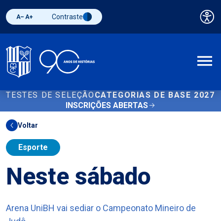
Contraste
Pai
Diminuir fonte
Aumentar fonte
Alternar contraste
A
TESTES DE SELEÇÃO
CATEGORIAS DE BASE 2027
INSCRIÇÕES ABERTAS
Voltar
Esporte
Neste sábado
Arena UniBH vai sediar o Campeonato Mineiro de