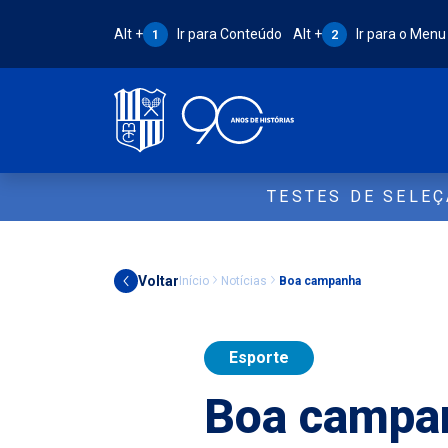
Atalho Alt + 1:
Atalho Alt + 2:
Alt +
Ir para Conteúdo
Alt +
Ir para o Menu
1
2
TESTES DE SELE
Voltar
Início
Notícias
Boa campanha
Esporte
Boa campa