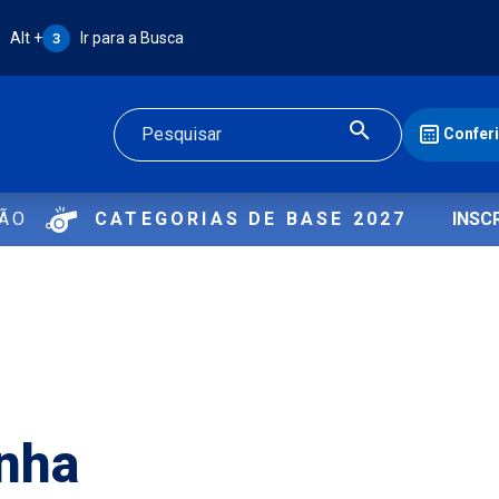
Atalho Alt + 3:
Alt +
Ir para a Busca
3
Confer
Buscar
ÇÃO
CATEGORIAS DE BASE 2027
INSC
nha