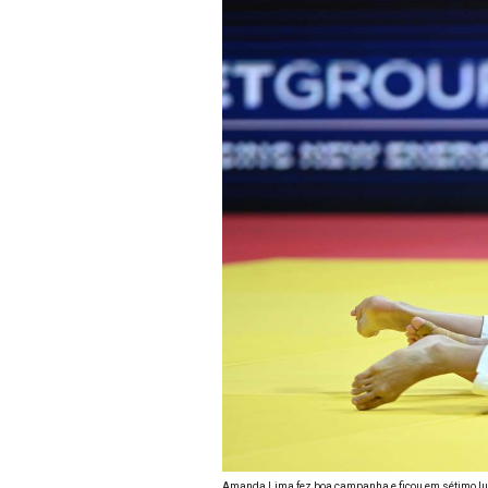
Amanda Lima fez boa campanha e ficou em sétimo lug