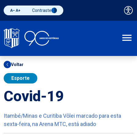
Contraste
Pai
Diminuir fonte
Aumentar fonte
Alternar contraste
A
Voltar
Esporte
Covid-19
Itambé/Minas e Curitiba Vôlei marcado para esta
sexta-feira, na Arena MTC, está adiado