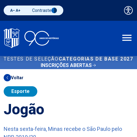
Contraste
Pai
Diminuir fonte
Aumentar fonte
Alternar contraste
A
TESTES DE SELEÇÃO
CATEGORIAS DE BASE 2027
INSCRIÇÕES ABERTAS
Voltar
Esporte
Jogão
Nesta sexta-feira, Minas recebe o São Paulo pelo