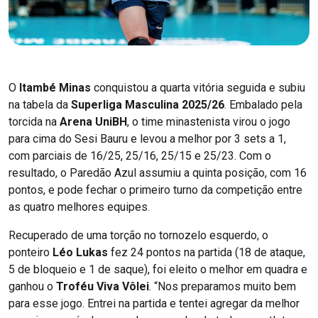
O
Itambé Minas
conquistou a quarta vitória seguida e subiu
na tabela da
Superliga Masculina 2025/26
. Embalado pela
torcida na
Arena UniBH
, o time minastenista virou o jogo
para cima do Sesi Bauru e levou a melhor por 3 sets a 1,
com parciais de 16/25, 25/16, 25/15 e 25/23. Com o
resultado, o Paredão Azul assumiu a quinta posição, com 16
pontos, e pode fechar o primeiro turno da competição entre
as quatro melhores equipes.
Recuperado de uma torção no tornozelo esquerdo, o
ponteiro
Léo Lukas
fez 24 pontos na partida (18 de ataque,
5 de bloqueio e 1 de saque), foi eleito o melhor em quadra e
ganhou o
Troféu Viva Vôlei
. “Nos preparamos muito bem
para esse jogo. Entrei na partida e tentei agregar da melhor