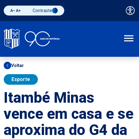
Contraste
Pai
Diminuir fonte
Aumentar fonte
Alternar contraste
A
Voltar
Esporte
Itambé Minas
vence em casa e se
aproxima do G4 da