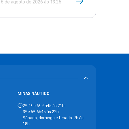
6 de agosto de 2026 às 13:26
MINAS NÁUTICO
2ª, 4ª e 6ª: 6h45 às 21h
3ª e 5ª: 6h45 às 22h
Sábado, domingo e feriado: 7h às
18h