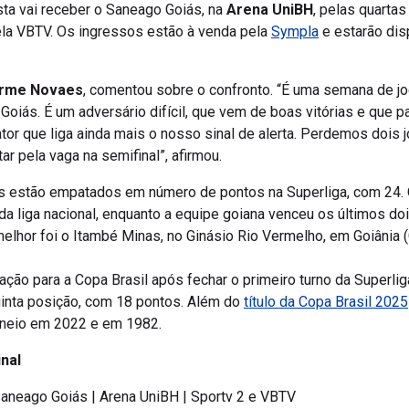
sta vai receber o Saneago Goiás, na
Arena UniBH
, pelas quartas
pela VBTV. Os ingressos estão à venda pela
Sympla
e estarão disp
erme Novaes
, comentou sobre o confronto. “É uma semana de j
oiás. É um adversário difícil, que vem de boas vitórias e que pa
fator que liga ainda mais o nosso sinal de alerta. Perdemos dois
r pela vaga na semifinal”, afirmou.
 estão empatados em número de pontos na Superliga, com 24. O
a liga nacional, enquanto a equipe goiana venceu os últimos do
melhor foi o Itambé Minas, no Ginásio Rio Vermelho, em Goiânia (G
cação para a Copa Brasil após fechar o primeiro turno da Superli
uinta posição, com 18 pontos. Além do
título da Copa Brasil 2025
orneio em 2022 e em 1982.
inal
aneago Goiás | Arena UniBH | Sportv 2 e VBTV