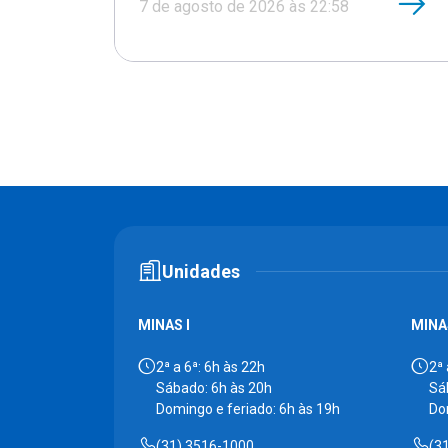
7 de agosto de 2026 às 22:58
Unidades
MINAS I
MINAS
2ª a 6ª: 6h às 22h
2ª 
Sábado: 6h às 20h
Sá
Domingo e feriado: 6h às 19h
Do
(31) 3516-1000
(3