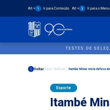
Atalho Alt + 1:
Atalho Alt + 2:
Alt +
Ir para Conteúdo
Alt +
Ir para o Menu
1
2
TESTES DE SELE
Voltar
Início
Notícias
Itambé Minas inicia defesa do 
Esporte
Itambé Mina