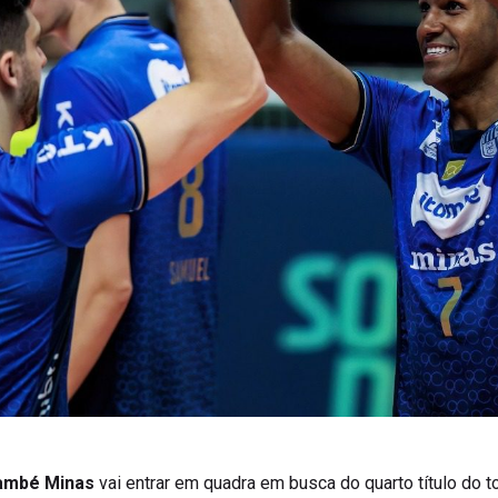
també Minas
vai entrar em quadra em busca do quarto título do to