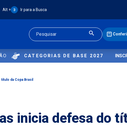
Atalho Alt + 3:
Alt +
Ir para a Busca
3
Confer
Buscar
ÇÃO
CATEGORIAS DE BASE 2027
INSC
título da Copa Brasil
s inicia defesa do tí