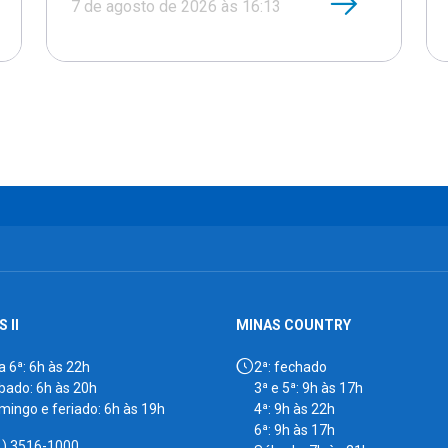
7 de agosto de 2026 às 16:13
 II
MINAS COUNTRY
a 6ª: 6h às 22h
2ª: fechado
bado: 6h às 20h
3ª e 5ª: 9h às 17h
mingo e feriado: 6h às 19h
4ª: 9h às 22h
6ª: 9h às 17h
1) 3516-1000