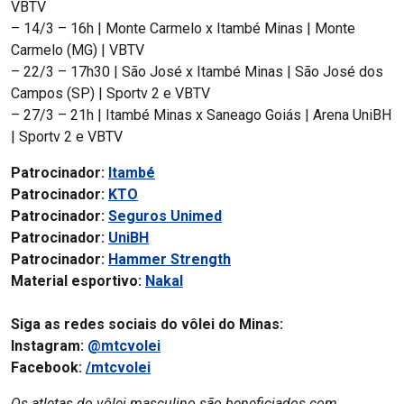
VBTV
– 14/3 – 16h | Monte Carmelo x Itambé Minas | Monte
Carmelo (MG) | VBTV
– 22/3 – 17h30 | São José x Itambé Minas | São José dos
Campos (SP) | Sportv 2 e VBTV
– 27/3 – 21h | Itambé Minas x Saneago Goiás | Arena UniBH
| Sportv 2 e VBTV
Patrocinador:
Itambé
Patrocinador:
KTO
Patrocinador:
Seguros Unimed
Patrocinador:
UniBH
Patrocinador:
Hammer Strength
Material esportivo:
Nakal
Siga as redes sociais do vôlei do Minas:
Instagram:
@mtcvolei
Facebook:
/mtcvolei
Os atletas do vôlei masculino são beneficiados com