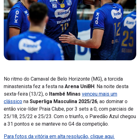
No ritmo do Carnaval de Belo Horizonte (MG), a torcida
minastenista fez a festa na
Arena UniBH
. Na noite desta
sexta-feira (13/2), o
Itambé Minas
venceu mais um
clássico
na
Superliga Masculina 2025/26
, ao dominar o
então vice-líder Praia Clube, por 3 sets a 0, com parciais de
25/18, 25/22 e 25/23. Com o triunfo, o Paredão Azul chegou
a 31 pontos e se manteve no G4 da competição.
Para fotos da vitória em alta resolução, clique aqui.