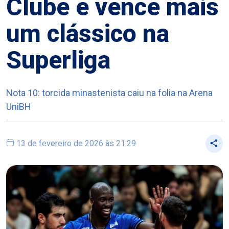
Clube e vence mais
um clássico na
Superliga
Nota 10: torcida minastenista caiu na folia na Arena
UniBH
13 de fevereiro de 2026 às 21:29