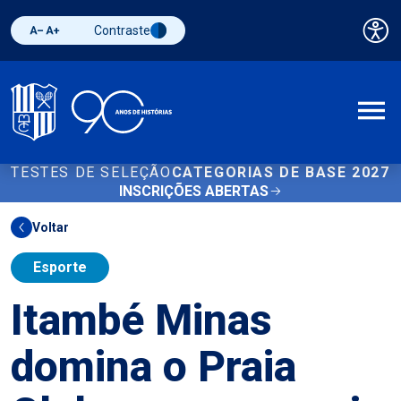
Contraste
Pai
Diminuir fonte
Aumentar fonte
Alternar contraste
A
TESTES DE SELEÇÃO
CATEGORIAS DE BASE 2027
INSCRIÇÕES ABERTAS
Voltar
Esporte
Itambé Minas
domina o Praia