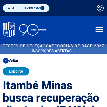
Contraste
Pai
Diminuir fonte
Aumentar fonte
Alternar contraste
A
TESTES DE SELEÇÃO
CATEGORIAS DE BASE 2027
INSCRIÇÕES ABERTAS
Voltar
Esporte
Itambé Minas
busca recuperação