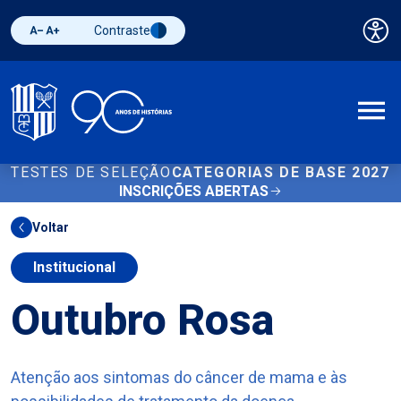
Contraste
Pai
Diminuir fonte
Aumentar fonte
Alternar contraste
A
TESTES DE SELEÇÃO
CATEGORIAS DE BASE 2027
INSCRIÇÕES ABERTAS
Voltar
Institucional
Outubro Rosa
Atenção aos sintomas do câncer de mama e às