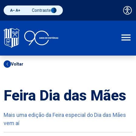
Contraste
Pai
Diminuir fonte
Aumentar fonte
Alternar contraste
A
Voltar
Outros
Feira Dia das Mães
Mais uma edição da Feira especial do Dia das Mães
vem aí