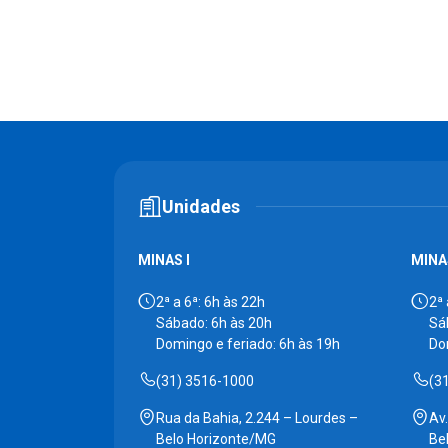
Unidades
MINAS I
MINAS
2ª a 6ª: 6h às 22h
2ª 
Sábado: 6h às 20h
Sá
Domingo e feriado: 6h às 19h
Do
(31) 3516-1000
(3
Rua da Bahia, 2.244 – Lourdes –
Av
Belo Horizonte/MG
Be