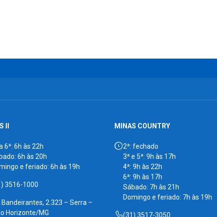
 II
MINAS COUNTRY
a 6ª: 6h às 22h
2ª: fechado
bado: 6h às 20h
3ª e 5ª: 9h às 17h
mingo e feriado: 6h às 19h
4ª: 9h às 22h
6ª: 9h às 17h
1) 3516-1000
Sábado: 7h às 21h
Domingo e feriado: 7h às 19h
. Bandeirantes, 2.323 – Serra –
lo Horizonte/MG
(31) 3517-3050