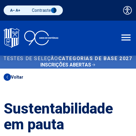
Contraste
Pai
Diminuir fonte
Aumentar fonte
Alternar contraste
A
TESTES DE SELEÇÃO
CATEGORIAS DE BASE 2027
INSCRIÇÕES ABERTAS
Voltar
Outros
Sustentabilidade
em pauta