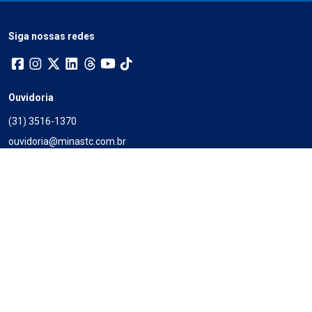
Siga nossas redes
Ouvidoria
(31) 3516-1370
ouvidoria@minastc.com.br
Atendimento presencial no 11º andar da Torre Administrativa, no
Minas I
De 2ª a 6ª, das 9h às 12h e das 14 às 18h30