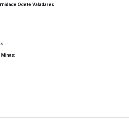
rnidade Odete Valadares
ns
o Minas: