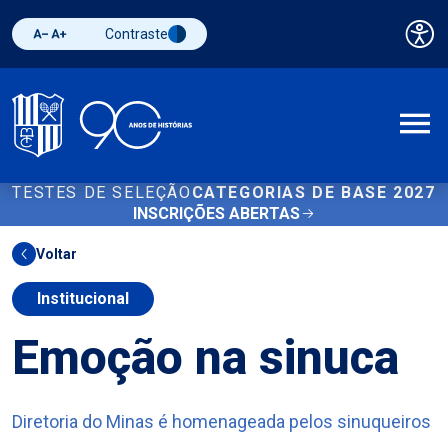
Contraste
Pai
Diminuir fonte
Aumentar fonte
Alternar contraste
A
TESTES DE SELEÇÃO
CATEGORIAS DE BASE 2027
INSCRIÇÕES ABERTAS
Voltar
Institucional
Emoção na sinuca
Diretoria do Minas é homenageada pelos sinuqueiros