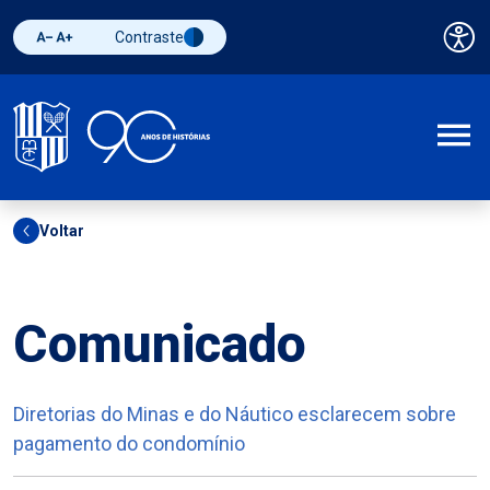
Contraste
Pai
Diminuir fonte
Aumentar fonte
Alternar contraste
A
Voltar
Outros
Comunicado
Diretorias do Minas e do Náutico esclarecem sobre
pagamento do condomínio