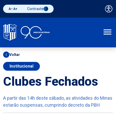
Contraste
Pai
Diminuir fonte
Aumentar fonte
Alternar contraste
A
Voltar
Institucional
Clubes Fechados
A partir das 14h deste sábado, as atividades do Minas
estarão suspensas, cumprindo decreto da PBH