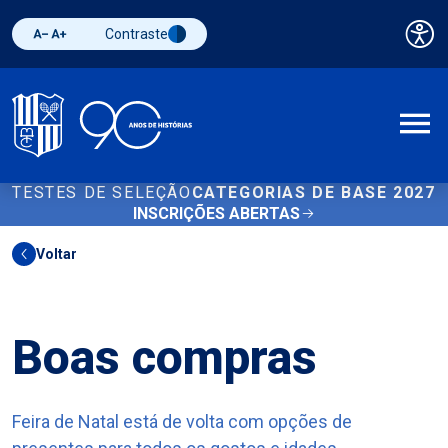
Contraste
Pai
Diminuir fonte
Aumentar fonte
Alternar contraste
A
TESTES DE SELEÇÃO
CATEGORIAS DE BASE 2027
INSCRIÇÕES ABERTAS
Voltar
Outros
Boas compras
Feira de Natal está de volta com opções de