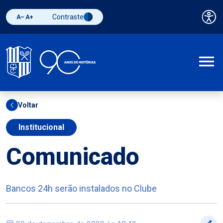
Contraste
Pai
Diminuir fonte
Aumentar fonte
Alternar contraste
A
Voltar
Institucional
Comunicado
Bancos 24h serão instalados no Clube