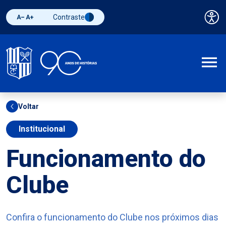
Contraste
Pai
Diminuir fonte
Aumentar fonte
Alternar contraste
A
Voltar
Institucional
Funcionamento do
Clube
Confira o funcionamento do Clube nos próximos dias