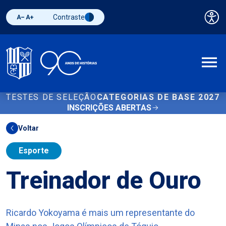
Contraste
Pai
Diminuir fonte
Aumentar fonte
Alternar contraste
A
TESTES DE SELEÇÃO
CATEGORIAS DE BASE 2027
INSCRIÇÕES ABERTAS
Voltar
Esporte
Treinador de Ouro
Ricardo Yokoyama é mais um representante do