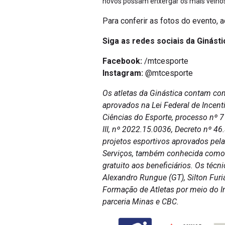
novos possam enxergar os mais velhos 
Para conferir as fotos do evento, a
Siga as redes sociais da Ginásti
Facebook:
/mtcesporte
Instagram:
@mtcesporte
Os atletas da Ginástica contam co
aprovados na Lei Federal de Incent
Ciências do Esporte, processo nº 
III, nº 2022.15.0036, Decreto nº 4
projetos esportivos aprovados pel
Serviços, também conhecida como “
gratuito aos beneficiários. Os téc
Alexandro Rungue (GT), Silton Furia
Formação de Atletas por meio do I
parceria Minas e CBC.