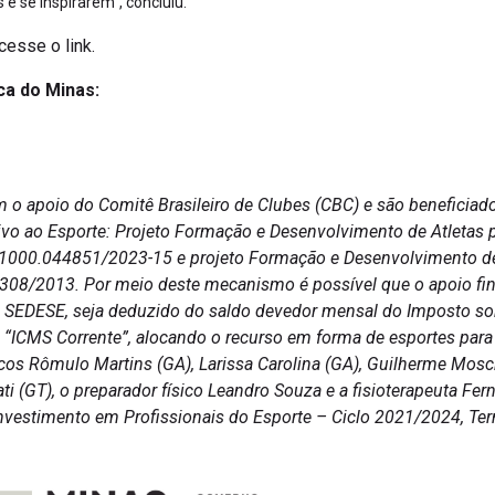
e se inspirarem”, concluiu.
cesse o link.
ca do Minas:
m o apoio do Comitê Brasileiro de Clubes (CBC) e são beneficiad
ivo ao Esporte: Projeto Formação e Desenvolvimento de Atletas 
71000.044851/2023-15 e projeto Formação e Desenvolvimento de 
6.308/2013. Por meio deste mecanismo é possível que o apoio fina
a SEDESE, seja deduzido do saldo devedor mensal do Imposto so
ICMS Corrente”, alocando o recurso em forma de esportes para 
nicos Rômulo Martins (GA), Larissa Carolina (GA), Guilherme Mosc
ti (GT), o preparador físico Leandro Souza e a fisioterapeuta Fe
nvestimento em Profissionais do Esporte – Ciclo 2021/2024, T