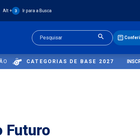
Atalho Alt + 3:
Alt +
Ir para a Busca
3
Confer
Buscar
ÇÃO
CATEGORIAS DE BASE 2027
INSC
o Futuro