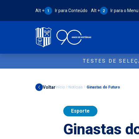
Atalho Alt + 1:
Atalho Alt + 2:
Alt +
Ir para Conteúdo
Alt +
Ir para o Menu
1
2
TESTES DE SELE
Voltar
Início
Notícias
Ginastas do Futuro
Esporte
Ginastas d