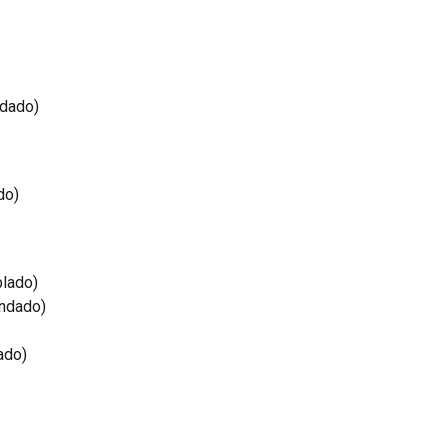
ndado)
do)
lado)
ndado)
ado)