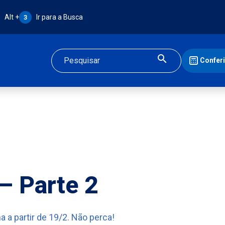
Atalho Alt + 3:
Alt +
Ir para a Busca
3
Confer
Buscar
 – Parte 2
 a partir de 19/2. Não perca!