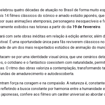
lebrou quatro décadas de atuação no Brasil de forma muito esp
aís 14 filmes clássicos do icônico e amado estúdio japonês, q
r suas animações atemporais, personagens inesquecíveis e for
ovamente exibidos nas telonas a partir do dia
19 de fevereiro
.
ará com sete obras inéditas em relação à edição anterior, além
tival. É uma oportunidade única para fãs reviverem clássicos n
dade de um dos mais respeitados estúdios de animação do mun
tacam-se por uma identidade visual única, que une cenários de
, o cotidiano e o fantástico coexistem com naturalidade, permi
as. O ritmo das obras valoriza a contemplação, transformando t
fundas de amadurecimento e autodescoberta.
ntram força na coragem e na compaixão. A natureza é, constant
, refletindo a busca constante por harmonia entre a humanidade 
 japonesas, confere aos filmes um caráter universal ao abordar