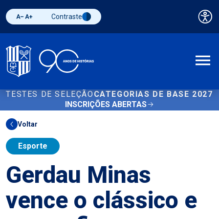
Contraste
Pai
Diminuir fonte
Aumentar fonte
Alternar contraste
A
TESTES DE SELEÇÃO
CATEGORIAS DE BASE 2027
INSCRIÇÕES ABERTAS
Voltar
Esporte
Gerdau Minas
vence o clássico e