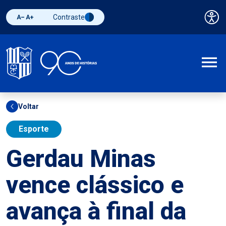
Contraste
Pai
Diminuir fonte
Aumentar fonte
Alternar contraste
A
Voltar
Esporte
Gerdau Minas
vence clássico e
avança à final da