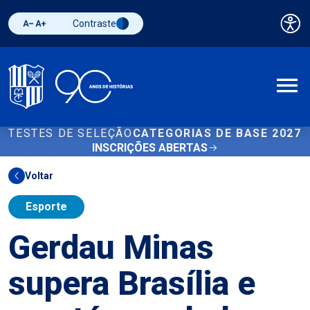
Contraste
Pai
Diminuir fonte
Aumentar fonte
Alternar contraste
A
TESTES DE SELEÇÃO
CATEGORIAS DE BASE 2027
INSCRIÇÕES ABERTAS
Voltar
Esporte
Gerdau Minas
supera Brasília e