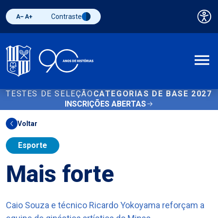
Contraste
Pai
Diminuir fonte
Aumentar fonte
Alternar contraste
A
TESTES DE SELEÇÃO
CATEGORIAS DE BASE 2027
INSCRIÇÕES ABERTAS
Voltar
Esporte
Mais forte
Caio Souza e técnico Ricardo Yokoyama reforçam a