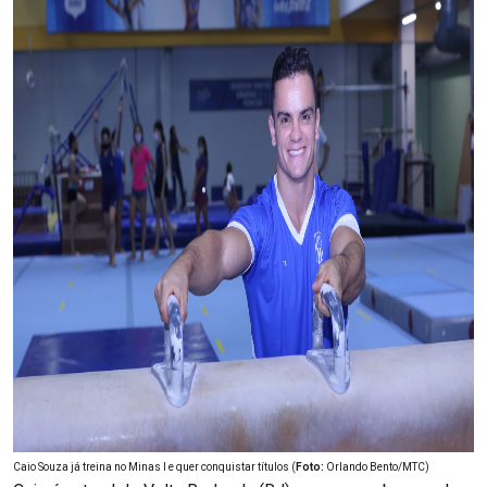
Caio Souza já treina no Minas I e quer conquistar títulos (
Foto:
Orlando Bento/MTC)