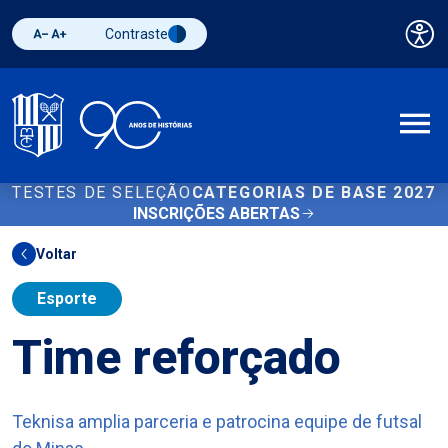
Contraste
Pai
Diminuir fonte
Aumentar fonte
Alternar contraste
A
TESTES DE SELEÇÃO
CATEGORIAS DE BASE 2027
INSCRIÇÕES ABERTAS
Voltar
Esporte
Time reforçado
Teknisa amplia parceria e patrocina equipe de futsal