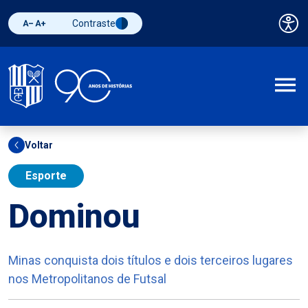
Contraste
Pai
Diminuir fonte
Aumentar fonte
Alternar contraste
A
Voltar
Esporte
Dominou
Minas conquista dois títulos e dois terceiros lugares
nos Metropolitanos de Futsal