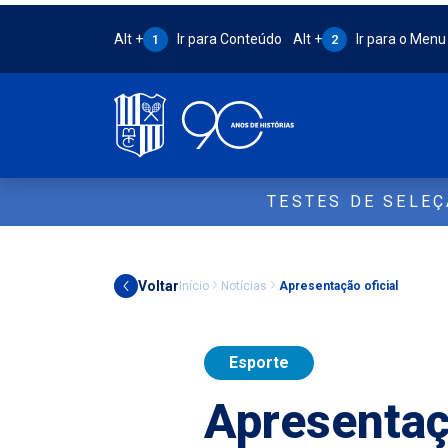
Atalho Alt + 1:
Atalho Alt + 2:
Alt +
Ir para Conteúdo
Alt +
Ir para o Menu
1
2
TESTES DE SELE
Voltar
Início
Notícias
Apresentação oficial
Esporte
Apresentaçã