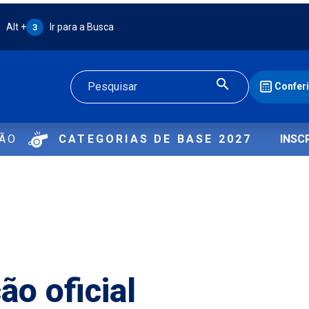
Atalho Alt + 3:
Alt +
Ir para a Busca
3
Confer
Buscar
ÇÃO
CATEGORIAS DE BASE 2027
INSC
o oficial