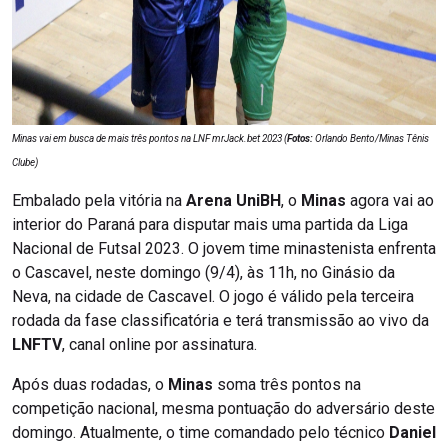
Minas vai em busca de mais três pontos na LNF mrJack.bet 2023 (
Fotos:
Orlando Bento/Minas Tênis
Clube)
Embalado pela vitória na
Arena UniBH
, o
Minas
agora vai ao
interior do Paraná para disputar mais uma partida da Liga
Nacional de Futsal 2023. O jovem time minastenista enfrenta
o Cascavel, neste domingo (9/4), às 11h, no Ginásio da
Neva, na cidade de Cascavel. O jogo é válido pela terceira
rodada da fase classificatória e terá transmissão ao vivo da
LNFTV
, canal online por assinatura.
Após duas rodadas, o
Minas
soma três pontos na
competição nacional, mesma pontuação do adversário deste
domingo. Atualmente, o time comandado pelo técnico
Daniel