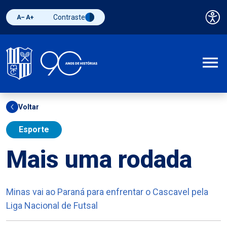
Contraste
Pai
Diminuir fonte
Aumentar fonte
Alternar contraste
A
Voltar
Esporte
Mais uma rodada
Minas vai ao Paraná para enfrentar o Cascavel pela
Liga Nacional de Futsal