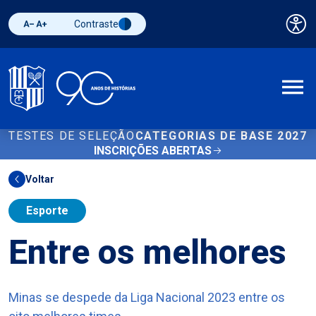
Contraste
Pai
Diminuir fonte
Aumentar fonte
Alternar contraste
A
TESTES DE SELEÇÃO
CATEGORIAS DE BASE 2027
INSCRIÇÕES ABERTAS
Voltar
Esporte
Entre os melhores
Minas se despede da Liga Nacional 2023 entre os