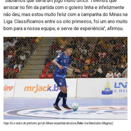
“Sabíamos que seria um jogo muito difícil. Tivemos que
arriscar no fim da partida com o goleiro linha e infelizmente
não deu, mas estou muito feliz com a campanha do Minas na
Liga. Classificamos entre os oito primeiros, foi um ano muito
bom para a nossa equipe, e serve de experiência”, afirmou.
Higo foi o autor do primeiro gol do Minas na partida decisiva (
Foto:
Gui Mansueto/Magnus)