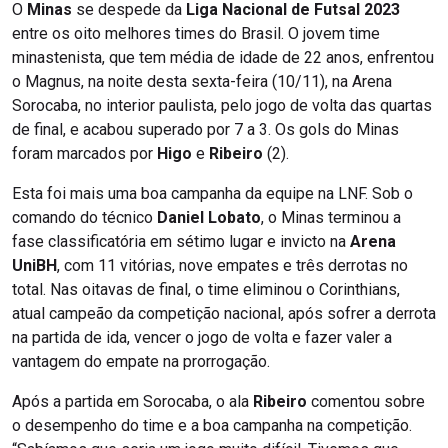
O
Minas
se despede da
Liga Nacional de Futsal 2023
entre os oito melhores times do Brasil. O jovem time
minastenista, que tem média de idade de 22 anos, enfrentou
o Magnus, na noite desta sexta-feira (10/11), na Arena
Sorocaba, no interior paulista, pelo jogo de volta das quartas
de final, e acabou superado por 7 a 3. Os gols do Minas
foram marcados por
Higo
e
Ribeiro
(2).
Esta foi mais uma boa campanha da equipe na LNF. Sob o
comando do técnico
Daniel Lobato
, o Minas terminou a
fase classificatória em sétimo lugar e invicto na
Arena
UniBH
, com 11 vitórias, nove empates e três derrotas no
total. Nas oitavas de final, o time eliminou o Corinthians,
atual campeão da competição nacional, após sofrer a derrota
na partida de ida, vencer o jogo de volta e fazer valer a
vantagem do empate na prorrogação.
Após a partida em Sorocaba, o ala
Ribeiro
comentou sobre
o desempenho do time e a boa campanha na competição.