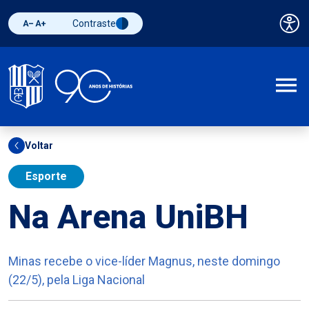
Contraste
Pai
Diminuir fonte
Aumentar fonte
Alternar contraste
A
Voltar
Esporte
Na Arena UniBH
Minas recebe o vice-líder Magnus, neste domingo
(22/5), pela Liga Nacional