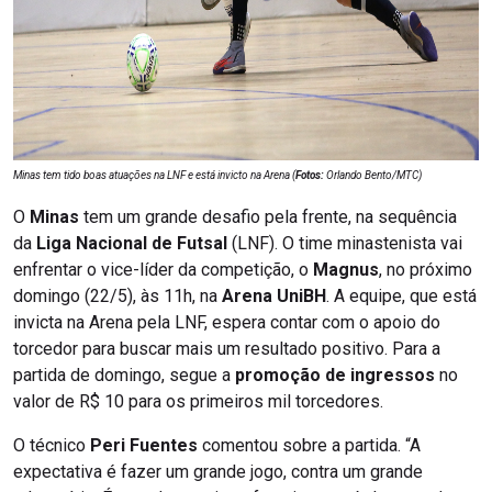
Minas tem tido boas atuações na LNF e está invicto na Arena (
Fotos:
Orlando Bento/MTC)
O
Minas
tem um grande desafio pela frente, na sequência
da
Liga Nacional de Futsal
(LNF). O time minastenista vai
enfrentar o vice-líder da competição, o
Magnus
, no próximo
domingo (22/5), às 11h, na
Arena UniBH
. A equipe, que está
invicta na Arena pela LNF, espera contar com o apoio do
torcedor para buscar mais um resultado positivo. Para a
partida de domingo, segue a
promoção de ingressos
no
valor de R$ 10 para os primeiros mil torcedores.
O técnico
Peri Fuentes
comentou sobre a partida. “A
expectativa é fazer um grande jogo, contra um grande