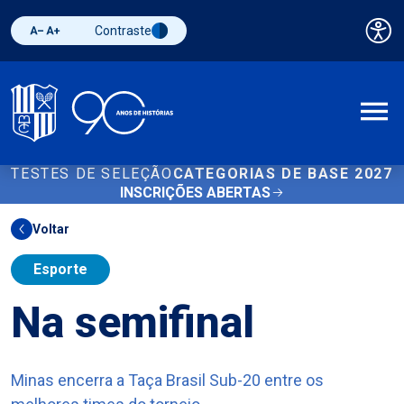
Contraste
Pai
Diminuir fonte
Aumentar fonte
Alternar contraste
A
TESTES DE SELEÇÃO
CATEGORIAS DE BASE 2027
INSCRIÇÕES ABERTAS
Voltar
Esporte
Na semifinal
Minas encerra a Taça Brasil Sub-20 entre os