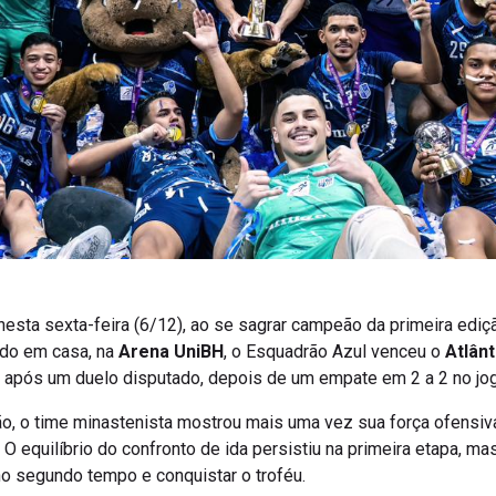
 nesta sexta-feira (6/12), ao se sagrar campeão da primeira edi
ndo em casa, na
Arena UniBH
, o Esquadrão Azul venceu o
Atlân
eio após um duelo disputado, depois de um empate em 2 a 2 no jog
o, o time minastenista mostrou mais uma vez sua força ofensiv
O equilíbrio do confronto de ida persistiu na primeira etapa, ma
no segundo tempo e conquistar o troféu.