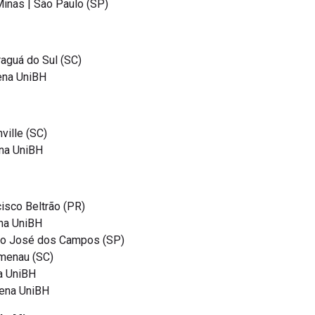
raguá do Sul (SC)
rena UniBH
nville (SC)
ena UniBH
cisco Beltrão (PR)
ena UniBH
São José dos Campos (SP)
umenau (SC)
na UniBH
rena UniBH
do Minas: