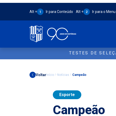
Atalho Alt + 1:
Atalho Alt + 2:
Alt +
Ir para Conteúdo
Alt +
Ir para o Menu
1
2
TESTES DE SELE
Voltar
Início
Notícias
Campeão
Esporte
Campeão