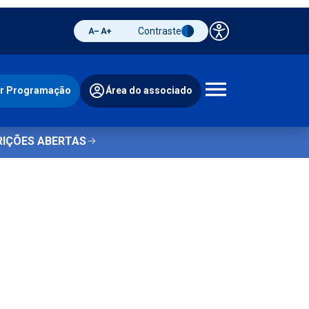
Contraste
Painel de 
Diminuir fonte
Aumentar fonte
Alternar contraste
ir Programação
Área do associado
Abrir 
RIÇÕES ABERTAS