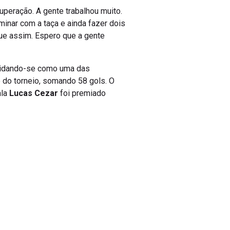
superação. A gente trabalhou muito.
minar com a taça e ainda fazer dois
nue assim. Espero que a gente
olidando-se como uma das
e do torneio, somando 58 gols. O
ala
Lucas Cezar
foi premiado