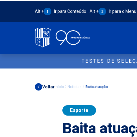
Atalho Alt + 1:
Atalho Alt + 2:
Alt +
Ir para Conteúdo
Alt +
Ir para o Menu
1
2
TESTES DE SELE
Voltar
Início
Notícias
Baita atuação
Esporte
Baita atua