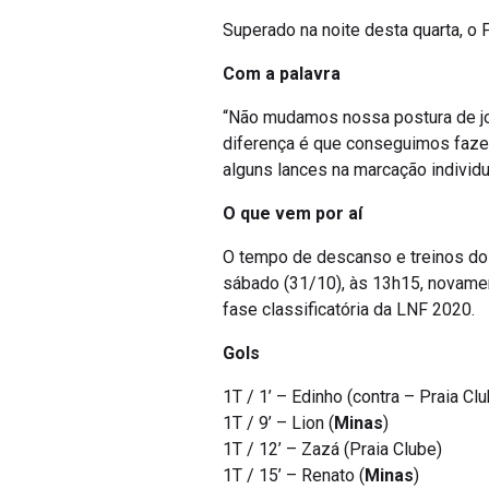
Superado na noite desta quarta, o
Com a palavra
“Não mudamos nossa postura de jo
diferença é que conseguimos fazer
alguns lances na marcação individua
O que vem por aí
O tempo de descanso e treinos do M
sábado (31/10), às 13h15, novamen
fase classificatória da LNF 2020.
Gols
1T / 1’ – Edinho (contra – Praia Cl
1T / 9’ – Lion (
Minas
)
1T / 12’ – Zazá (Praia Clube)
1T / 15’ – Renato (
Minas
)