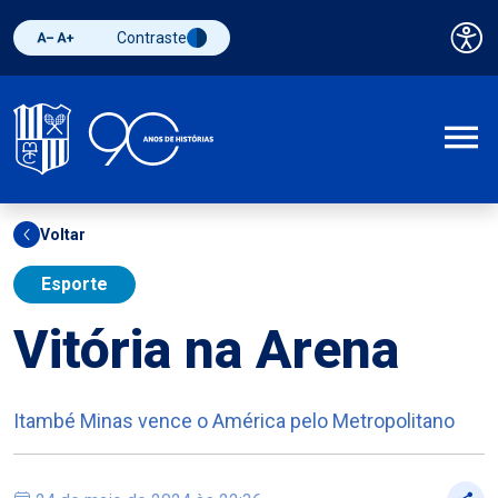
Contraste
Pai
Diminuir fonte
Aumentar fonte
Alternar contraste
A
Voltar
Esporte
Vitória na Arena
Itambé Minas vence o América pelo Metropolitano