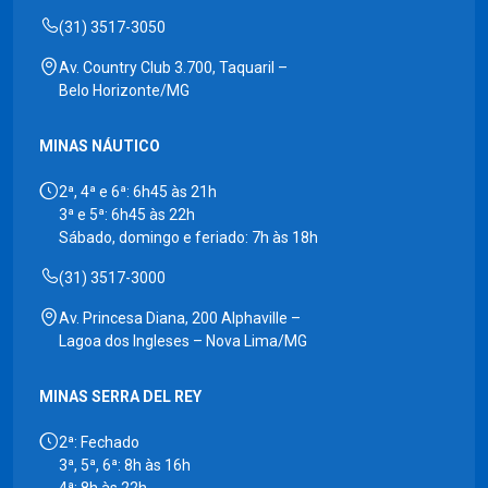
(31) 3517-3050
Av. Country Club 3.700, Taquaril –
Belo Horizonte/MG
MINAS NÁUTICO
2ª, 4ª e 6ª: 6h45 às 21h
3ª e 5ª: 6h45 às 22h
Sábado, domingo e feriado: 7h às 18h
(31) 3517-3000
Av. Princesa Diana, 200 Alphaville –
Lagoa dos Ingleses – Nova Lima/MG
MINAS SERRA DEL REY
2ª: Fechado
3ª, 5ª, 6ª: 8h às 16h
4ª: 8h às 22h