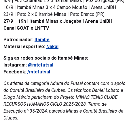
8/9 | Foz Cataratas 2 x 3 Itambé Minas | Foz do Iguaçu (PR)
16/9 | Itambé Minas 3 x 4 Campo Mourão | Arena UniBH
23/9 | Pato 2 x 0 Itambé Minas | Pato Branco (PR)
27/9 – 19h | Itambé Minas x Joaçaba | Arena UniBH |
Canal GOAT e LNFTV
Patrocinador:
Itambé
Material esportivo:
Nakal
Siga as redes sociais do Itambé Minas:
Instagram:
@mtcfutsal
Facebook:
/mtcfutsal
Os atletas da categoria Adulta do Futsal contam com o apoio
do Comitê Brasileiro de Clubes. Os técnicos Daniel Lobato e
Diogo Márcio participam do Projeto MINAS TÊNIS CLUBE –
RECURSOS HUMANOS CICLO 2025/2028, Termo de
Execução nº 35/2024, parceria Minas e Comitê Brasileiro de
Clubes.