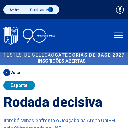
Contraste
Pai
Diminuir fonte
Aumentar fonte
Alternar contraste
A
TESTES DE SELEÇÃO
CATEGORIAS DE BASE 2027
INSCRIÇÕES ABERTAS
Voltar
Esporte
Rodada decisiva
Itambé Minas enfrenta o Joaçaba na Arena UniBH