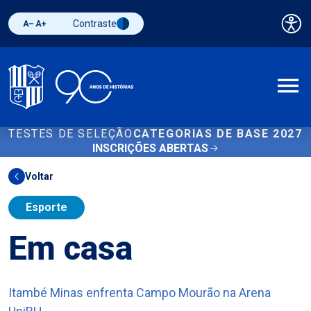
Contraste
Pai
Diminuir fonte
Aumentar fonte
Alternar contraste
A
TESTES DE SELEÇÃO
CATEGORIAS DE BASE 2027
INSCRIÇÕES ABERTAS
Voltar
Esporte
Em casa
Itambé Minas enfrenta Campo Mourão na Arena