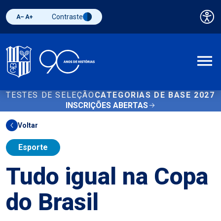
Contraste
Pai
Diminuir fonte
Aumentar fonte
Alternar contraste
A
TESTES DE SELEÇÃO
CATEGORIAS DE BASE 2027
INSCRIÇÕES ABERTAS
Voltar
Esporte
Tudo igual na Copa
do Brasil