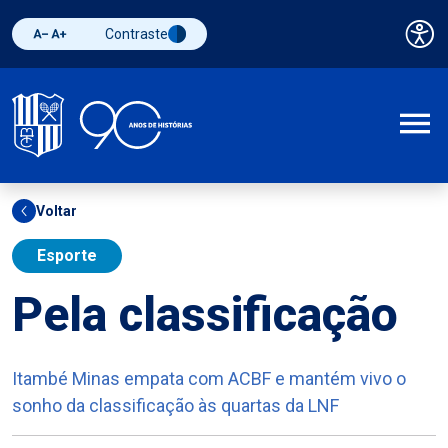
Contraste
Pai
Diminuir fonte
Aumentar fonte
Alternar contraste
A
Voltar
Esporte
Pela classificação
Itambé Minas empata com ACBF e mantém vivo o
sonho da classificação às quartas da LNF