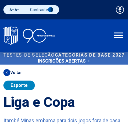
Contraste
Pai
Diminuir fonte
Aumentar fonte
Alternar contraste
A
TESTES DE SELEÇÃO
CATEGORIAS DE BASE 2027
INSCRIÇÕES ABERTAS
Voltar
Esporte
Liga e Copa
Itambé Minas embarca para dois jogos fora de casa