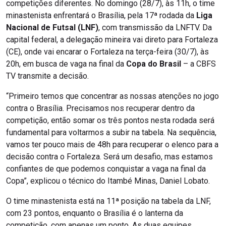
competições diferentes. No domingo (28/7), às 11h, o time
minastenista enfrentará o Brasília, pela 17ª rodada da
Liga
Nacional de Futsal (LNF)
, com transmissão da LNFTV. Da
capital federal, a delegação mineira vai direto para Fortaleza
(CE), onde vai encarar o Fortaleza na terça-feira (30/7), às
20h, em busca de vaga na final da
Copa do Brasil
– a CBFS
TV transmite a decisão.
“Primeiro temos que concentrar as nossas atenções no jogo
contra o Brasília. Precisamos nos recuperar dentro da
competição, então somar os três pontos nesta rodada será
fundamental para voltarmos a subir na tabela. Na sequência,
vamos ter pouco mais de 48h para recuperar o elenco para a
decisão contra o Fortaleza. Será um desafio, mas estamos
confiantes de que podemos conquistar a vaga na final da
Copa”, explicou o técnico do Itambé Minas, Daniel Lobato.
O time minastenista está na 11ª posição na tabela da LNF,
com 23 pontos, enquanto o Brasília é o lanterna da
competição, com apenas um ponto. As duas equipes