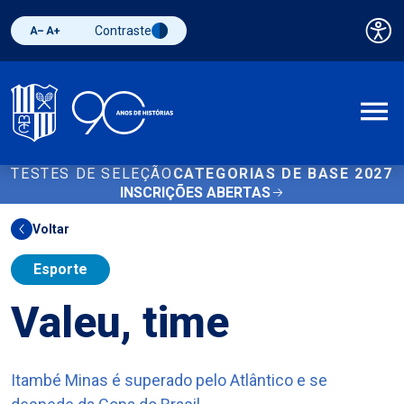
Contraste
Pai
Diminuir fonte
Aumentar fonte
Alternar contraste
A
TESTES DE SELEÇÃO
CATEGORIAS DE BASE 2027
INSCRIÇÕES ABERTAS
Voltar
Esporte
Valeu, time
Itambé Minas é superado pelo Atlântico e se