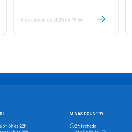
5 de agosto de 2026 às 18:56
 II
MINAS COUNTRY
a 6ª: 6h às 22h
2ª: fechado
bado: 6h às 20h
3ª e 5ª: 9h às 17h