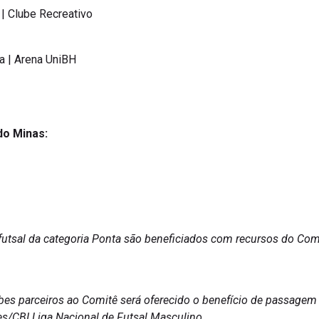
 | Clube Recreativo
a | Arena UniBH
do Minas:
 futsal da categoria Ponta são beneficiados com recursos do Comi
bes parceiros ao Comitê será oferecido o benefício de passagem 
es/CBI Liga Nacional de Futsal Masculino.