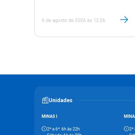
6 de agosto de 2026 às 13:26
Unidades
MINAS I
MINAS
2ª a 6ª: 6h às 22h
2ª 
Sábado: 6h às 20h
Sá