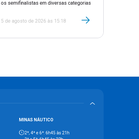
os semifinalistas em diversas categorias
5 de agosto de 2026 às 15:18
MINAS NÁUTICO
2ª, 4ª e 6ª: 6h45 às 21h
3ª e 5ª: 6h45 às 22h