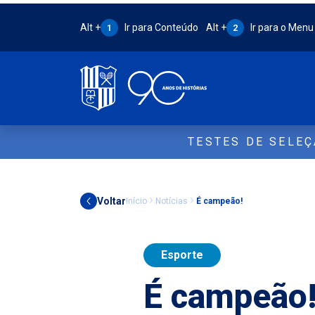
Atalho Alt + 1:
Atalho Alt + 2:
Alt +
Ir para Conteúdo
Alt +
Ir para o Menu
1
2
TESTES DE SELE
Voltar
Início
Notícias
É campeão!
Esporte
É campeão