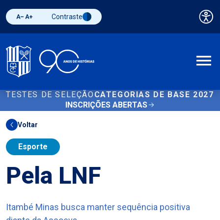
Contraste
Pai
Diminuir fonte
Aumentar fonte
Alternar contraste
A
TESTES DE SELEÇÃO
CATEGORIAS DE BASE 2027
INSCRIÇÕES ABERTAS
Voltar
Esporte
Pela LNF
Itambé Minas busca manter sequência positiva