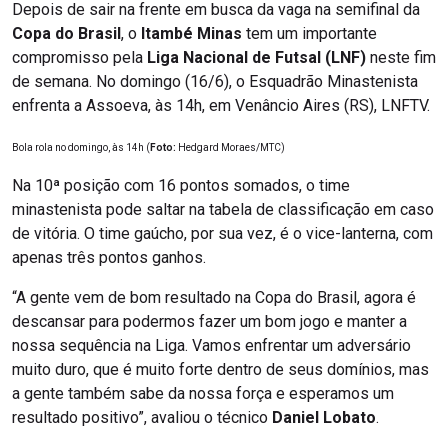
Depois de sair na frente em busca da vaga na semifinal da
Copa do Brasil
, o
Itambé Minas
tem um importante
compromisso pela
Liga Nacional de Futsal (LNF)
neste fim
de semana. No domingo (16/6), o Esquadrão Minastenista
enfrenta a Assoeva, às 14h, em Venâncio Aires (RS), LNFTV.
Bola rola no domingo, às 14h (
Foto:
Hedgard Moraes/MTC)
Na 10ª posição com 16 pontos somados, o time
minastenista pode saltar na tabela de classificação em caso
de vitória. O time gaúcho, por sua vez, é o vice-lanterna, com
apenas três pontos ganhos.
“A gente vem de bom resultado na Copa do Brasil, agora é
descansar para podermos fazer um bom jogo e manter a
nossa sequência na Liga. Vamos enfrentar um adversário
muito duro, que é muito forte dentro de seus domínios, mas
a gente também sabe da nossa força e esperamos um
resultado positivo”, avaliou o técnico
Daniel Lobato
.