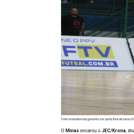
Time minastenista garantiu um ponto fora de casa (Fo
O
Minas
encarou o
JEC/Krona
, at