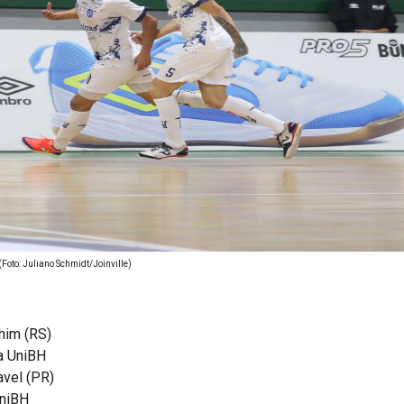
(Foto: Juliano Schmidt/Joinville)
chim (RS)
a UniBH
avel (PR)
UniBH