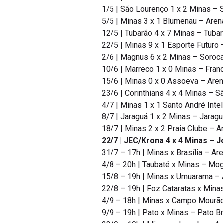
1/5 | São Lourenço 1 x 2 Minas – 
5/5 | Minas 3 x 1 Blumenau – Are
12/5 | Tubarão 4 x 7 Minas – Tubar
22/5 | Minas 9 x 1 Esporte Futuro
2/6 | Magnus 6 x 2 Minas – Soroc
10/6 | Marreco 1 x 0 Minas – Franc
15/6 | Minas 0 x 0 Assoeva – Are
23/6 | Corinthians 4 x 4 Minas – S
4/7 | Minas 1 x 1 Santo André Inte
8/7 | Jaraguá 1 x 2 Minas – Jaragu
18/7 | Minas 2 x 2 Praia Clube – 
22/7 | JEC/Krona 4 x 4 Minas – Jo
31/7 – 17h | Minas x Brasília – A
4/8 – 20h | Taubaté x Minas – Mo
15/8 – 19h | Minas x Umuarama –
22/8 – 19h | Foz Cataratas x Mina
4/9 – 18h | Minas x Campo Mourã
9/9 – 19h | Pato x Minas – Pato 