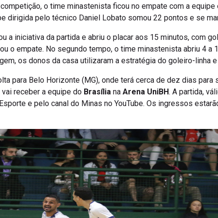
 competição, o time minastenista ficou no empate com a equipe 
ipe dirigida pelo técnico Daniel Lobato somou 22 pontos e se m
u a iniciativa da partida e abriu o placar aos 15 minutos, com go
rou o empate. No segundo tempo, o time minastenista abriu 4 a 1
gem, os donos da casa utilizaram a estratégia do goleiro-linha
lta para Belo Horizonte (MG), onde terá cerca de dez dias para 
vai receber a equipe do
Brasília
na
Arena UniBH
. A partida, vá
 Esporte e pelo canal do Minas no YouTube. Os ingressos estarã