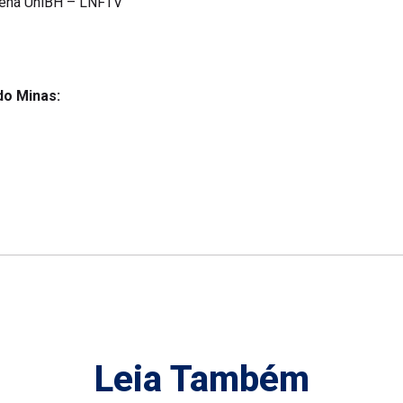
rena UniBH – LNFTV
do Minas:
Leia Também