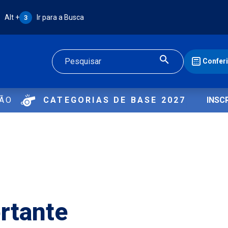
Atalho Alt + 3:
Alt +
Ir para a Busca
3
Confer
Buscar
ÇÃO
CATEGORIAS DE BASE 2027
INSC
rtante