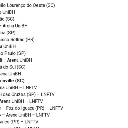
São Lourenço do Oeste (SC)
na UniBH
ão (SC)
 – Arena UniBH
aba (SP)
isco Beltrão (PR)
na UniBH
ão Paulo (SP)
lli – Arena UniBH
á do Sul (SC)
Arena UniBH
inville (SC)
rena UniBH – LNFTV
gi das Cruzes (SP) – LNFTV
 Arena UniBH – LNFTV
s – Foz do Iguaçu (PR) – LNFTV
o – Arena UniBH – LNFTV
Branco (PR) – LNFTV