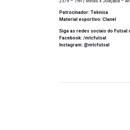
23/9 – 19h | Minas x Joaçaba – A
Patrocinador: Teknisa
Material esportivo: Clanel
Siga as redes sociais do Futsal 
Facebook: /mtcfutsal
Instagram: @mtcfutsal