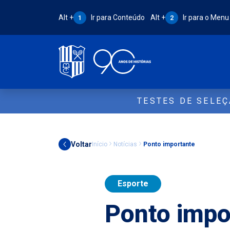
Atalho Alt + 1:
Atalho Alt + 2:
Alt +
Ir para Conteúdo
Alt +
Ir para o Menu
1
2
TESTES DE SELE
Voltar
Início
Notícias
Ponto importante
Esporte
Ponto impo