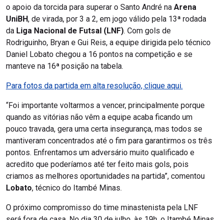
o apoio da torcida para superar o Santo André na
Arena
UniBH
, de virada, por 3 a 2, em jogo válido pela 13ª rodada
da
Liga Nacional de Futsal (LNF)
. Com gols de
Rodriguinho, Bryan e Gui Reis, a equipe dirigida pelo técnico
Daniel Lobato chegou a 16 pontos na competição e se
manteve na 16ª posição na tabela.
Para fotos da partida em alta resolução, clique aqui.
“Foi importante voltarmos a vencer, principalmente porque
quando as vitórias não vêm a equipe acaba ficando um
pouco travada, gera uma certa insegurança, mas todos se
mantiveram concentrados até o fim para garantirmos os três
pontos. Enfrentamos um adversário muito qualificado e
acredito que poderíamos até ter feito mais gols, pois
criamos as melhores oportunidades na partida”, comentou
Lobato
, técnico do Itambé Minas.
O próximo compromisso do time minastenista pela LNF
será fora de casa. No dia 30 de julho, às 19h, o Itambé Minas