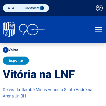
Contraste
Pai
Diminuir fonte
Aumentar fonte
Alternar contraste
A
Voltar
Esporte
Vitória na LNF
De virada, Itambé Minas vence o Santo André na
Arena UniBH