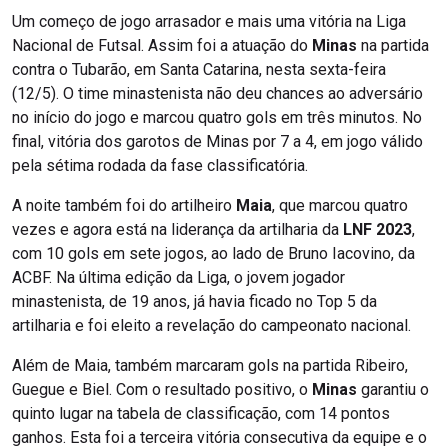
Um começo de jogo arrasador e mais uma vitória na Liga
Nacional de Futsal. Assim foi a atuação do
Minas
na partida
contra o Tubarão, em Santa Catarina, nesta sexta-feira
(12/5). O time minastenista não deu chances ao adversário
no início do jogo e marcou quatro gols em três minutos. No
final, vitória dos garotos de Minas por 7 a 4, em jogo válido
pela sétima rodada da fase classificatória.
A noite também foi do artilheiro
Maia
, que marcou quatro
vezes e agora está na liderança da artilharia da
LNF 2023
,
com 10 gols em sete jogos, ao lado de Bruno Iacovino, da
ACBF. Na última edição da Liga, o jovem jogador
minastenista, de 19 anos, já havia ficado no Top 5 da
artilharia e foi eleito a revelação do campeonato nacional.
Além de Maia, também marcaram gols na partida Ribeiro,
Guegue e Biel. Com o resultado positivo, o
Minas
garantiu o
quinto lugar na tabela de classificação, com 14 pontos
ganhos. Esta foi a terceira vitória consecutiva da equipe e o