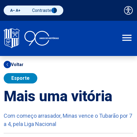
Contraste
Pai
Diminuir fonte
Aumentar fonte
Alternar contraste
A
Voltar
Esporte
Mais uma vitória
Com começo arrasador, Minas vence o Tubarão por 7
a 4, pela Liga Nacional