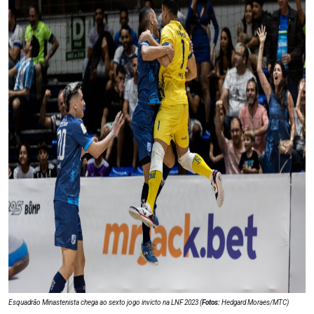
Esquadrão Minastenista chega ao sexto jogo invicto na LNF 2023 (
Fotos:
Hedgard Moraes/MTC)