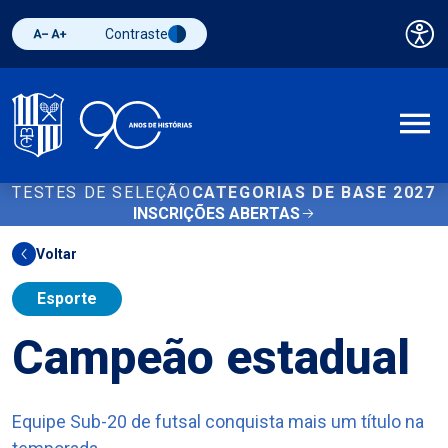
Contraste
Pai
Diminuir fonte
Aumentar fonte
Alternar contraste
A
TESTES DE SELEÇÃO
CATEGORIAS DE BASE 2027
INSCRIÇÕES ABERTAS
Voltar
Esporte
Campeão estadual
Equipe Sub-20 de futsal conquista mais um título na