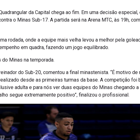
o Quadrangular da Capital chega ao fim. Em uma decisão especial
 contra o Minas Sub-17. A partida será na Arena MTC, às 19h, c
tima rodada, onde a equipe mais velha levou a melhor pela golead
mpenho em quadra, fazendo um jogo equilibrado.
s do Minas na temporada.
treinador do Sub-20, comentou a final minastenista. “É motivo de m
ealizado desde as primeiras turmas da base. A competição foi 
nclusive adulta e para nós ver duas equipes do Minas chegando 
lho segue extremamente positivo”, finalizou o profissional.