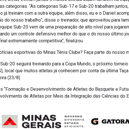
s categorias. “As categorias Sub-17 e Sub-20 trabalham juntos, 
so já treinam com a outra equipe, além disso, eu e o Daniel aco
o do nosso trabalho”, disse o treinador, que aproveitou para t
 equipe Sub-20 vem de uma preparação de alto nível para jogar
ando um controle defensivo melhor do que o do nosso último j
nal extremamente competitiva”, finalizou.
notícias esportivas do Minas Tênis Clube? Faça parte do nosso m
Sub-20 seguirá treinando para a Copa Mundo, o próximo torneio
local que muitos atletas já conhecem por conta da última Taça 
ira (23/8).
os “Formação e Desenvolvimento de Atletas do Basquete e Futsa
lvimento de Atletas por Meio da Integração das Ciências do Es