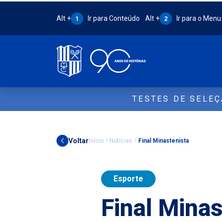
Atalho Alt + 1:
Atalho Alt + 2:
Alt +
Ir para Conteúdo
Alt +
Ir para o Menu
1
2
TESTES DE SELE
Voltar
Início
Notícias
Final Minastenista
Esporte
Final Minas