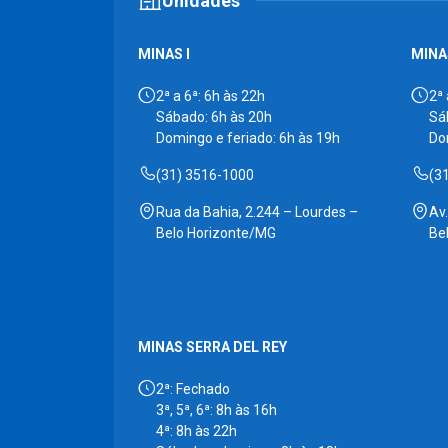
Unidades
MINAS I
MINAS
2ª a 6ª: 6h às 22h
2ª 
Sábado: 6h às 20h
Sá
Domingo e feriado: 6h às 19h
Do
(31) 3516-1000
(3
Rua da Bahia, 2.244 – Lourdes –
Av