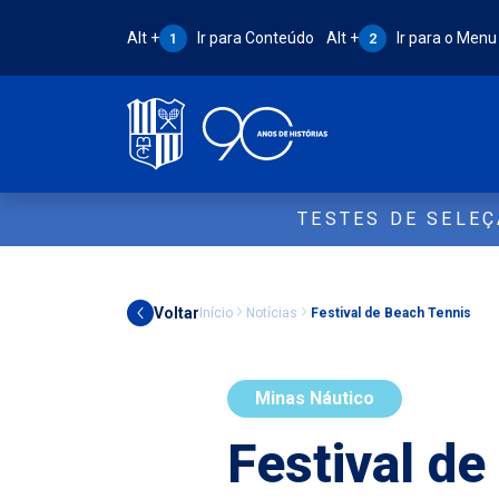
Atalho Alt + 1:
Atalho Alt + 2:
Alt +
Ir para Conteúdo
Alt +
Ir para o Menu
1
2
TESTES DE SELE
Voltar
Início
Notícias
Festival de Beach Tennis
Minas Náutico
Festival d