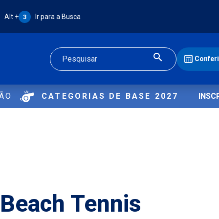
Atalho Alt + 3:
Alt +
Ir para a Busca
3
Confer
Buscar
ÇÃO
CATEGORIAS DE BASE 2027
INSC
e Beach Tennis